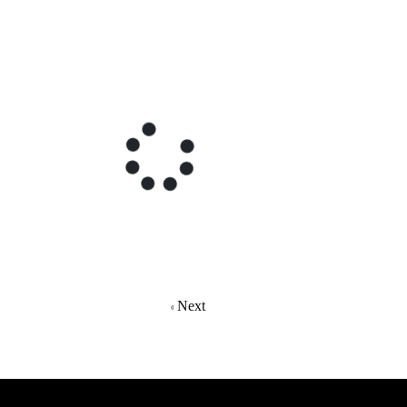
page
Next